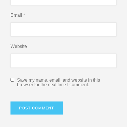
Email
*
Website
Save my name, email, and website in this
browser for the next time I comment.