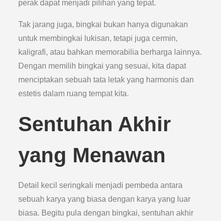
perak dapat menjadi pilihan yang tepat.
Tak jarang juga, bingkai bukan hanya digunakan
untuk membingkai lukisan, tetapi juga cermin,
kaligrafi, atau bahkan memorabilia berharga lainnya.
Dengan memilih bingkai yang sesuai, kita dapat
menciptakan sebuah tata letak yang harmonis dan
estetis dalam ruang tempat kita.
Sentuhan Akhir
yang Menawan
Detail kecil seringkali menjadi pembeda antara
sebuah karya yang biasa dengan karya yang luar
biasa. Begitu pula dengan bingkai, sentuhan akhir