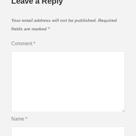
Leave a Reply
Your email address will not be published.
Required
fields are marked
*
Comment
*
Name
*