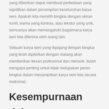
yang diberikan dapat membuat perbedaan yang
signifikan dalam penampilan keseluruhan karya
seni. Apakah kita memilih bingkai dengan ukiran
rumit, warna yang kontras, atau tekstur yang unik,
semuanya akan memengaruhi bagaimana karya
seni kita diterima oleh orang lain.
Sebuah karya seni yang dipajang dengan bingkai
yang telah dipikirkan dengan matang akan
memberikan kesan profesional dan menarik. Itulah
mengapa penting untuk tidak melupakan peran
bingkai dalam menampilkan karya seni kita secara
maksimal.
Kesempurnaan