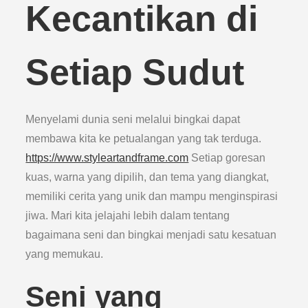
Kecantikan di
Setiap Sudut
Menyelami dunia seni melalui bingkai dapat
membawa kita ke petualangan yang tak terduga.
https://www.styleartandframe.com
Setiap goresan
kuas, warna yang dipilih, dan tema yang diangkat,
memiliki cerita yang unik dan mampu menginspirasi
jiwa. Mari kita jelajahi lebih dalam tentang
bagaimana seni dan bingkai menjadi satu kesatuan
yang memukau.
Seni yang