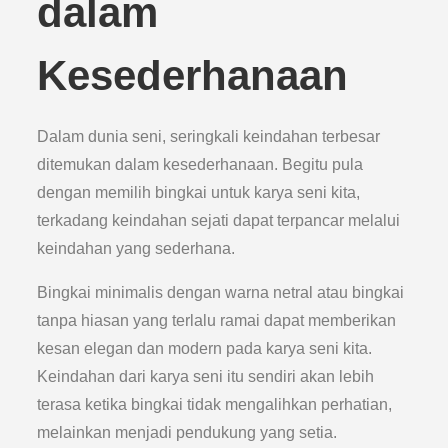
dalam
Kesederhanaan
Dalam dunia seni, seringkali keindahan terbesar
ditemukan dalam kesederhanaan. Begitu pula
dengan memilih bingkai untuk karya seni kita,
terkadang keindahan sejati dapat terpancar melalui
keindahan yang sederhana.
Bingkai minimalis dengan warna netral atau bingkai
tanpa hiasan yang terlalu ramai dapat memberikan
kesan elegan dan modern pada karya seni kita.
Keindahan dari karya seni itu sendiri akan lebih
terasa ketika bingkai tidak mengalihkan perhatian,
melainkan menjadi pendukung yang setia.