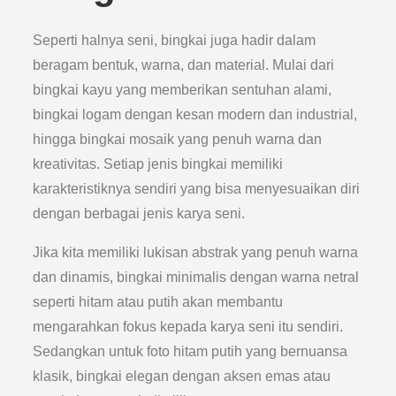
Seperti halnya seni, bingkai juga hadir dalam
beragam bentuk, warna, dan material. Mulai dari
bingkai kayu yang memberikan sentuhan alami,
bingkai logam dengan kesan modern dan industrial,
hingga bingkai mosaik yang penuh warna dan
kreativitas. Setiap jenis bingkai memiliki
karakteristiknya sendiri yang bisa menyesuaikan diri
dengan berbagai jenis karya seni.
Jika kita memiliki lukisan abstrak yang penuh warna
dan dinamis, bingkai minimalis dengan warna netral
seperti hitam atau putih akan membantu
mengarahkan fokus kepada karya seni itu sendiri.
Sedangkan untuk foto hitam putih yang bernuansa
klasik, bingkai elegan dengan aksen emas atau