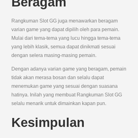
Beragam
Rangkuman Slot GG juga menawarkan beragam
varian game yang dapat dipilih oleh para pemain.
Mulai dari tema-tema yang lucu hingga tema-tema
yang lebih klasik, semua dapat dinikmati sesuai
dengan selera masing-masing pemain.
Dengan adanya varian game yang beragam, pemain
tidak akan merasa bosan dan selalu dapat
menemukan game yang sesuai dengan suasana
hatinya. Inilah yang membuat Rangkuman Slot GG
selalu menarik untuk dimainkan kapan pun.
Kesimpulan