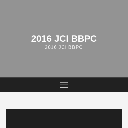
Skip
to
content
2016 JCI BBPC
2016 JCI BBPC