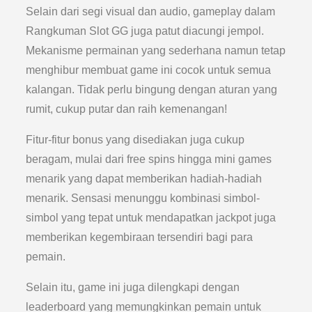
Selain dari segi visual dan audio, gameplay dalam
Rangkuman Slot GG juga patut diacungi jempol.
Mekanisme permainan yang sederhana namun tetap
menghibur membuat game ini cocok untuk semua
kalangan. Tidak perlu bingung dengan aturan yang
rumit, cukup putar dan raih kemenangan!
Fitur-fitur bonus yang disediakan juga cukup
beragam, mulai dari free spins hingga mini games
menarik yang dapat memberikan hadiah-hadiah
menarik. Sensasi menunggu kombinasi simbol-
simbol yang tepat untuk mendapatkan jackpot juga
memberikan kegembiraan tersendiri bagi para
pemain.
Selain itu, game ini juga dilengkapi dengan
leaderboard yang memungkinkan pemain untuk