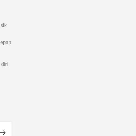
asik
depan
diri