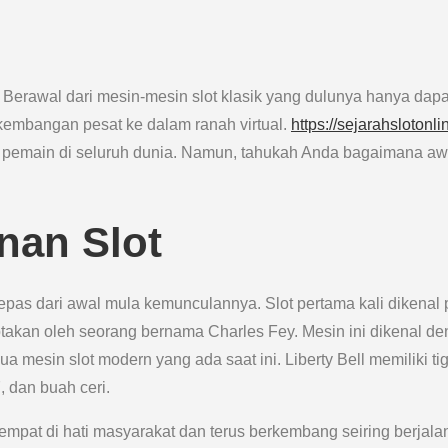
 Berawal dari mesin-mesin slot klasik yang dulunya hanya dapa
erkembangan pesat ke dalam ranah virtual.
https://sejarahslotonli
an pemain di seluruh dunia. Namun, tahukah Anda bagaimana aw
nan Slot
 lepas dari awal mula kemunculannya. Slot pertama kali dikenal
iptakan oleh seorang bernama Charles Fey. Mesin ini dikenal d
a mesin slot modern yang ada saat ini. Liberty Bell memiliki ti
, dan buah ceri.
empat di hati masyarakat dan terus berkembang seiring berjal