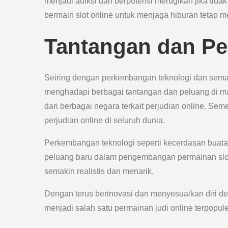
menjadi adiksi dan berpotensi merugikan jika tidak
bermain slot online untuk menjaga hiburan tetap
Tantangan dan Pe
Seiring dengan perkembangan teknologi dan semaki
menghadapi berbagai tantangan dan peluang di ma
dari berbagai negara terkait perjudian online. Se
perjudian online di seluruh dunia.
Perkembangan teknologi seperti kecerdasan buatan (a
peluang baru dalam pengembangan permainan slo
semakin realistis dan menarik.
Dengan terus berinovasi dan menyesuaikan diri de
menjadi salah satu permainan judi online terpopul