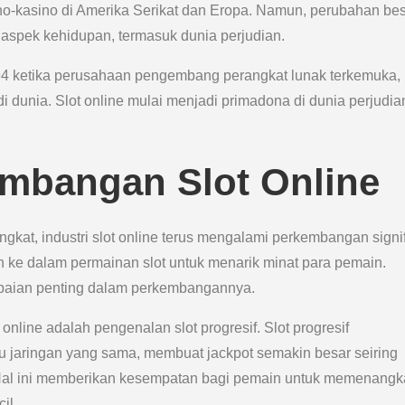
ino-kasino di Amerika Serikat dan Eropa. Namun, perubahan be
i aspek kehidupan, termasuk dunia perjudian.
994 ketika perusahaan pengembang perangkat lunak terkemuka,
 dunia. Slot online mulai menjadi primadona di dunia perjudia
.
mbangan Slot Online
kat, industri slot online terus mengalami perkembangan signif
n ke dalam permainan slot untuk menarik minat para pemain.
apaian penting dalam perkembangannya.
online adalah pengenalan slot progresif. Slot progresif
 jaringan yang sama, membuat jackpot semakin besar seiring
al ini memberikan kesempatan bagi pemain untuk memenangk
il.