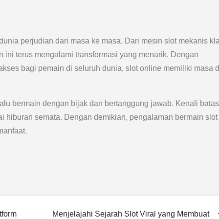
 dunia perjudian dari masa ke masa. Dari mesin slot mekanis kl
n ini terus mengalami transformasi yang menarik. Dengan
ses bagi pemain di seluruh dunia, slot online memiliki masa 
lalu bermain dengan bijak dan bertanggung jawab. Kenali batas 
ai hiburan semata. Dengan demikian, pengalaman bermain slot
manfaat.
tform
Menjelajahi Sejarah Slot Viral yang Membuat