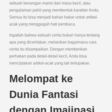
sebuah kenangan manis dari masa kecil, atau
pengalaman pahit yang membentuk karakter Anda.
Semua itu bisa menjadi bahan bakar untuk artikel-
acak yang menggugah hati pembaca.
Ingatlah bahwa sebuah cerita bukan hanya tentang
apa yang diceritakan, melainkan bagaimana cara
cerita itu disampaikan. Dengan memberikan
perhatian pada detail-detail kecil, Anda bisa
menciptakan artikel-acak yang tak terlupakan.
Melompat ke
Dunia Fantasi
dengan Imajinasi