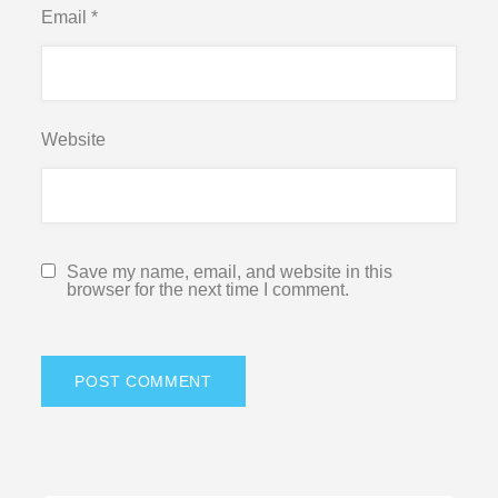
Email
*
Website
Save my name, email, and website in this
browser for the next time I comment.