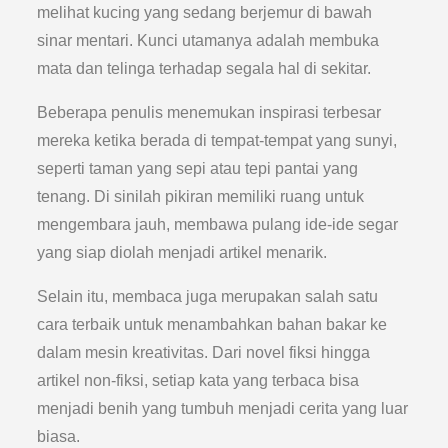
melihat kucing yang sedang berjemur di bawah
sinar mentari. Kunci utamanya adalah membuka
mata dan telinga terhadap segala hal di sekitar.
Beberapa penulis menemukan inspirasi terbesar
mereka ketika berada di tempat-tempat yang sunyi,
seperti taman yang sepi atau tepi pantai yang
tenang. Di sinilah pikiran memiliki ruang untuk
mengembara jauh, membawa pulang ide-ide segar
yang siap diolah menjadi artikel menarik.
Selain itu, membaca juga merupakan salah satu
cara terbaik untuk menambahkan bahan bakar ke
dalam mesin kreativitas. Dari novel fiksi hingga
artikel non-fiksi, setiap kata yang terbaca bisa
menjadi benih yang tumbuh menjadi cerita yang luar
biasa.