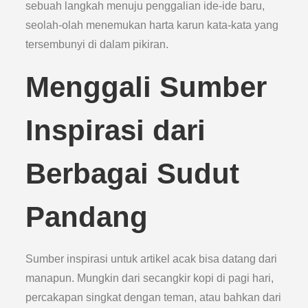
sebuah langkah menuju penggalian ide-ide baru,
seolah-olah menemukan harta karun kata-kata yang
tersembunyi di dalam pikiran.
Menggali Sumber
Inspirasi dari
Berbagai Sudut
Pandang
Sumber inspirasi untuk artikel acak bisa datang dari
manapun. Mungkin dari secangkir kopi di pagi hari,
percakapan singkat dengan teman, atau bahkan dari