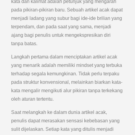
kata dan kalimat adalah petunjuk yang mengarah
pada pikiran-pikiran baru. Sebuah artikel acak dapat
menjadi ladang yang subur bagi ide-ide brilian yang
terpendam, dan pada saat yang sama, menjadi
ajang bagi penulis untuk mengekspresikan diri
tanpa batas.
Langkah pertama dalam menciptakan artikel acak
yang menarik adalah memiliki mindset yang terbuka
terhadap segala kemungkinan. Tidak perlu terpaku
pada struktur konvensional, melainkan biarkan kata-
kata mengalir mengikuti alur pikiran tanpa terkekang
oleh aturan tertentu.
Saat melangkah ke dalam dunia artikel acak,
penulis dapat merasakan sensasi kebebasan yang
sulit dijelaskan. Setiap kata yang ditulis menjadi