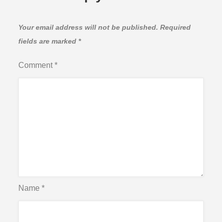
Your email address will not be published.
Required
fields are marked
*
Comment
*
Name
*