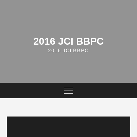
Skip
to
content
2016 JCI BBPC
2016 JCI BBPC