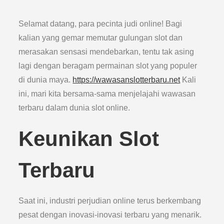
Selamat datang, para pecinta judi online! Bagi
kalian yang gemar memutar gulungan slot dan
merasakan sensasi mendebarkan, tentu tak asing
lagi dengan beragam permainan slot yang populer
di dunia maya.
https://wawasanslotterbaru.net
Kali
ini, mari kita bersama-sama menjelajahi wawasan
terbaru dalam dunia slot online.
Keunikan Slot
Terbaru
Saat ini, industri perjudian online terus berkembang
pesat dengan inovasi-inovasi terbaru yang menarik.