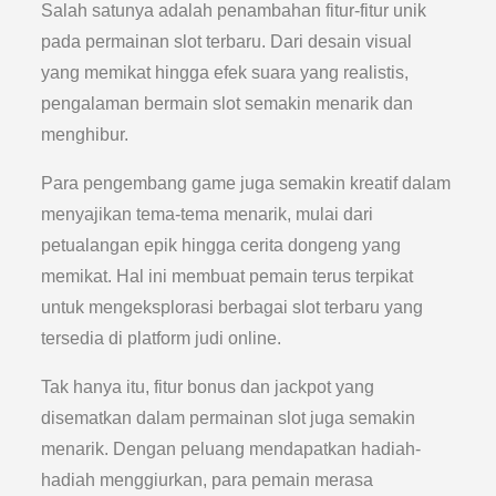
Salah satunya adalah penambahan fitur-fitur unik
pada permainan slot terbaru. Dari desain visual
yang memikat hingga efek suara yang realistis,
pengalaman bermain slot semakin menarik dan
menghibur.
Para pengembang game juga semakin kreatif dalam
menyajikan tema-tema menarik, mulai dari
petualangan epik hingga cerita dongeng yang
memikat. Hal ini membuat pemain terus terpikat
untuk mengeksplorasi berbagai slot terbaru yang
tersedia di platform judi online.
Tak hanya itu, fitur bonus dan jackpot yang
disematkan dalam permainan slot juga semakin
menarik. Dengan peluang mendapatkan hadiah-
hadiah menggiurkan, para pemain merasa