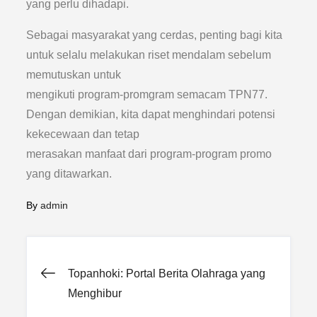
yang perlu dihadapi.
Sebagai masyarakat yang cerdas, penting bagi kita
untuk selalu melakukan riset mendalam sebelum
memutuskan untuk
mengikuti program-promgram semacam TPN77.
Dengan demikian, kita dapat menghindari potensi
kekecewaan dan tetap
merasakan manfaat dari program-program promo
yang ditawarkan.
By
admin
Post
Topanhoki: Portal Berita Olahraga yang
Menghibur