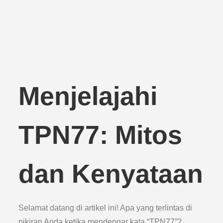
Menjelajahi
TPN77: Mitos
dan Kenyataan
Selamat datang di artikel ini! Apa yang terlintas di
pikiran Anda ketika mendengar kata “TPN77”?