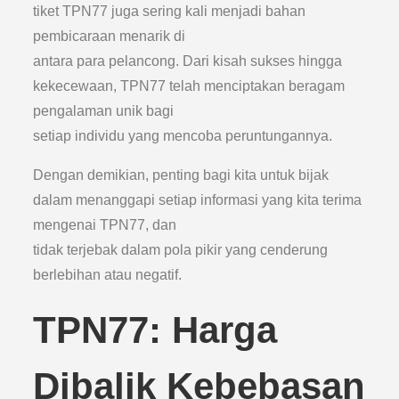
tiket TPN77 juga sering kali menjadi bahan
pembicaraan menarik di
antara para pelancong. Dari kisah sukses hingga
kekecewaan, TPN77 telah menciptakan beragam
pengalaman unik bagi
setiap individu yang mencoba peruntungannya.
Dengan demikian, penting bagi kita untuk bijak
dalam menanggapi setiap informasi yang kita terima
mengenai TPN77, dan
tidak terjebak dalam pola pikir yang cenderung
berlebihan atau negatif.
TPN77: Harga
Dibalik Kebebasan