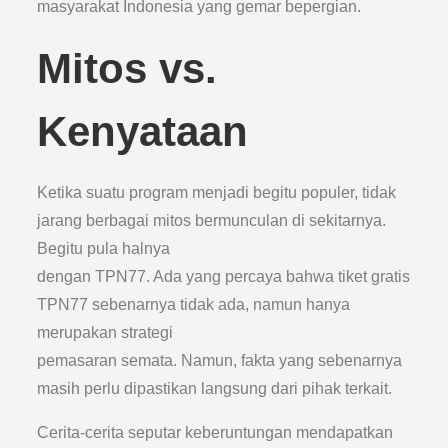
masyarakat Indonesia yang gemar bepergian.
Mitos vs.
Kenyataan
Ketika suatu program menjadi begitu populer, tidak
jarang berbagai mitos bermunculan di sekitarnya.
Begitu pula halnya
dengan TPN77. Ada yang percaya bahwa tiket gratis
TPN77 sebenarnya tidak ada, namun hanya
merupakan strategi
pemasaran semata. Namun, fakta yang sebenarnya
masih perlu dipastikan langsung dari pihak terkait.
Cerita-cerita seputar keberuntungan mendapatkan