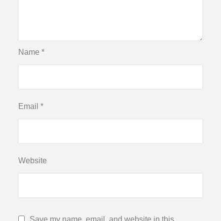
Name
*
Email
*
Website
Save my name, email, and website in this