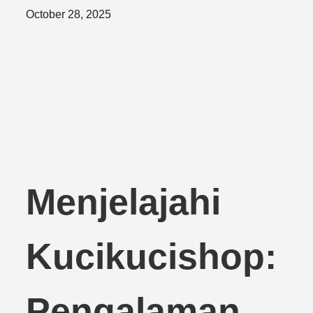
Posted
October 28, 2025
on
Menjelajahi
Kucikucishop:
Pengalaman