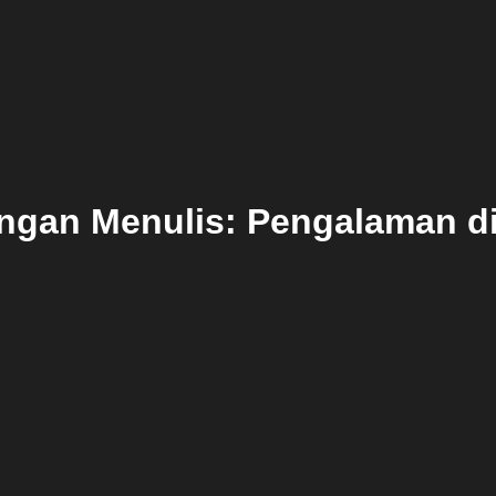
ngan Menulis: Pengalaman di