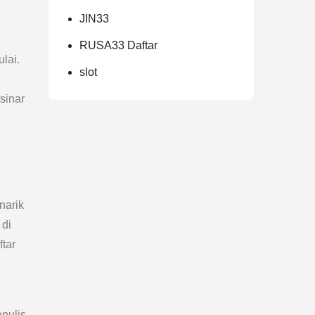
JIN33
RUSA33 Daftar
lai.
slot
sinar
narik
 di
tar
nulis