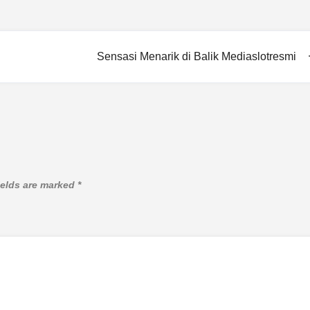
Sensasi Menarik di Balik Mediaslotresmi
ields are marked
*