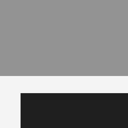
Skip
to
content