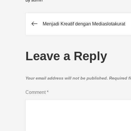
By
admin
Menjadi Kreatif dengan Mediaslotakurat
Post
navigation
Leave a Reply
Your email address will not be published.
Required f
Comment
*