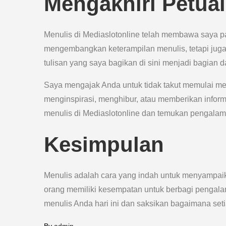
Mengakhiri Petua
Menulis di Mediaslotonline telah membawa saya p
mengembangkan keterampilan menulis, tetapi jug
tulisan yang saya bagikan di sini menjadi bagian d
Saya mengajak Anda untuk tidak takut memulai menu
menginspirasi, menghibur, atau memberikan infor
menulis di Mediaslotonline dan temukan pengala
Kesimpulan
Menulis adalah cara yang indah untuk menyampaikan
orang memiliki kesempatan untuk berbagi pengal
menulis Anda hari ini dan saksikan bagaimana set