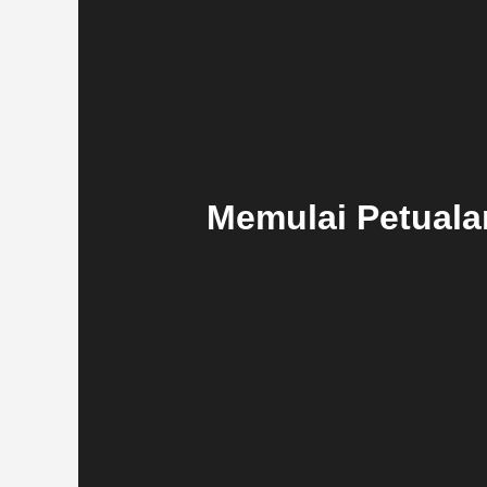
Memulai Petuala