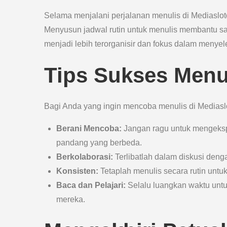
Selama menjalani perjalanan menulis di Mediasloto
Menyusun jadwal rutin untuk menulis membantu sa
menjadi lebih terorganisir dan fokus dalam menyele
Tips Sukses Menul
Bagi Anda yang ingin mencoba menulis di Mediaslo
Berani Mencoba:
Jangan ragu untuk mengekspr
pandang yang berbeda.
Berkolaborasi:
Terlibatlah dalam diskusi den
Konsisten:
Tetaplah menulis secara rutin un
Baca dan Pelajari:
Selalu luangkan waktu untuk
mereka.