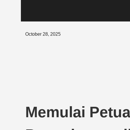
Posted
October 28, 2025
on
Memulai Petua