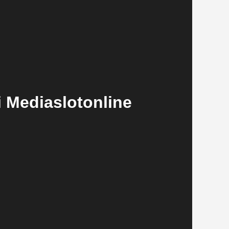
 Mediaslotonline