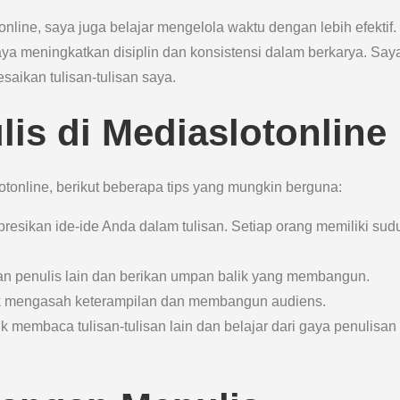
nline, saya juga belajar mengelola waktu dengan lebih efektif.
ya meningkatkan disiplin dan konsistensi dalam berkarya. Say
saikan tulisan-tulisan saya.
is di Mediaslotonline
tonline, berikut beberapa tips yang mungkin berguna:
esikan ide-ide Anda dalam tulisan. Setiap orang memiliki sud
gan penulis lain dan berikan umpan balik yang membangun.
tuk mengasah keterampilan dan membangun audiens.
 membaca tulisan-tulisan lain dan belajar dari gaya penulisan