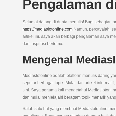
Pengalaman di
Selamat datang di dunia menulis! Bagi sebagian o
https://mediaslotonline.com
Namun, percayalah, seti
artikel ini, saya akan berbagi pengalaman saya men
dan inspirasi bertemu.
Mengenal Mediasl
Mediaslotonline adalah platform menulis daring
seputar berbagai topik. Mulai dari artikel informati
sini. Saya pertama kali mengetahui Mediaslotonli
dan mulai menjelajahi beragam topik menarik yang 
Salah satu hal yang membuat Mediaslotonline mena
penulisnya. Saya merasa diterima dengan baik 