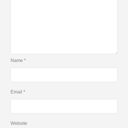
Name
*
Email
*
Website