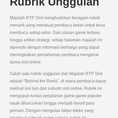
Rubrik Unggulan
Majalah RTP Slot menghadirkan beragam rubrik
menarik yang membuat pembaca betah untuk terus
membaca setiap edisi. Dari ulasan game terbaru
hingga artikel strategi, setiap halaman majalah ini
dipenuhi dengan informasi berharga yang dapat
meningkatkan pemahaman pembaca mengenai
dunia slot online.
Salah satu rubrik unggulan dari Majalah RTP Slot
adalah “Behind the Reels”, di mana pembaca dapat
melihat sisi lain dari industri slot online. Rubrik ini
mengupas tuntas perjalanan game-game populer
sejak diluncurkan hingga menjadi favorit para
pemain. Dengan mengulas faktor-faktor yang
membuat sebuah game sukses, rubrik ini