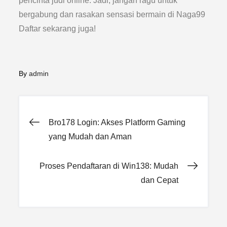
pencinta judi online. Jadi, jangan ragu untuk
bergabung dan rasakan sensasi bermain di Naga99
Daftar sekarang juga!
By
admin
Post
Bro178 Login: Akses Platform Gaming
yang Mudah dan Aman
navigation
Proses Pendaftaran di Win138: Mudah
dan Cepat