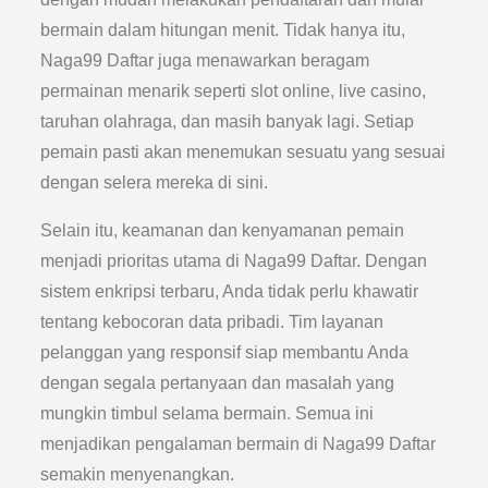
bermain dalam hitungan menit. Tidak hanya itu,
Naga99 Daftar juga menawarkan beragam
permainan menarik seperti slot online, live casino,
taruhan olahraga, dan masih banyak lagi. Setiap
pemain pasti akan menemukan sesuatu yang sesuai
dengan selera mereka di sini.
Selain itu, keamanan dan kenyamanan pemain
menjadi prioritas utama di Naga99 Daftar. Dengan
sistem enkripsi terbaru, Anda tidak perlu khawatir
tentang kebocoran data pribadi. Tim layanan
pelanggan yang responsif siap membantu Anda
dengan segala pertanyaan dan masalah yang
mungkin timbul selama bermain. Semua ini
menjadikan pengalaman bermain di Naga99 Daftar
semakin menyenangkan.