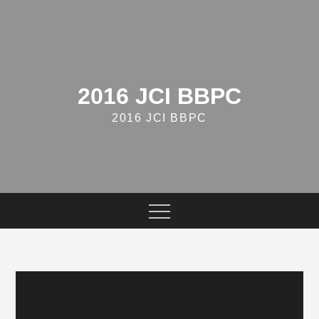
Skip
to
content
2016 JCI BBPC
2016 JCI BBPC