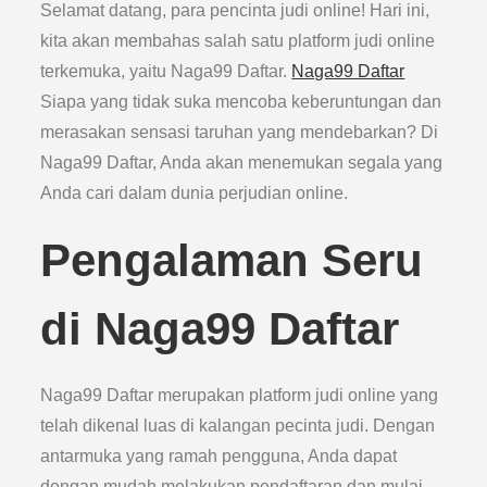
Selamat datang, para pencinta judi online! Hari ini,
kita akan membahas salah satu platform judi online
terkemuka, yaitu Naga99 Daftar.
Naga99 Daftar
Siapa yang tidak suka mencoba keberuntungan dan
merasakan sensasi taruhan yang mendebarkan? Di
Naga99 Daftar, Anda akan menemukan segala yang
Anda cari dalam dunia perjudian online.
Pengalaman Seru
di Naga99 Daftar
Naga99 Daftar merupakan platform judi online yang
telah dikenal luas di kalangan pecinta judi. Dengan
antarmuka yang ramah pengguna, Anda dapat
dengan mudah melakukan pendaftaran dan mulai