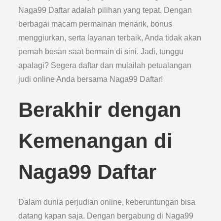
Naga99 Daftar adalah pilihan yang tepat. Dengan
berbagai macam permainan menarik, bonus
menggiurkan, serta layanan terbaik, Anda tidak akan
pernah bosan saat bermain di sini. Jadi, tunggu
apalagi? Segera daftar dan mulailah petualangan
judi online Anda bersama Naga99 Daftar!
Berakhir dengan
Kemenangan di
Naga99 Daftar
Dalam dunia perjudian online, keberuntungan bisa
datang kapan saja. Dengan bergabung di Naga99