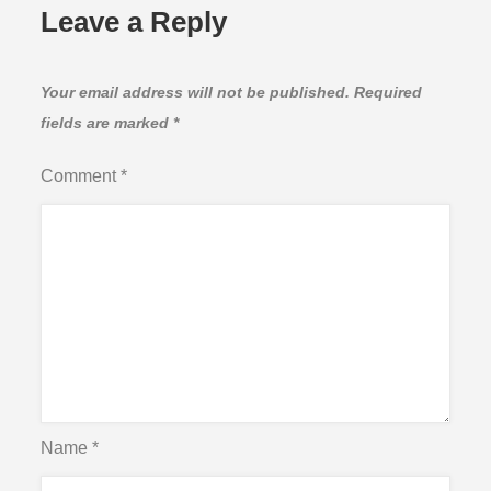
Leave a Reply
Your email address will not be published.
Required
fields are marked
*
Comment
*
Name
*