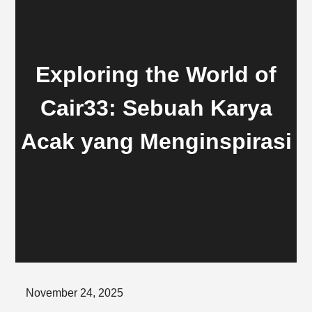
Exploring the World of
Cair33: Sebuah Karya
Acak yang Menginspirasi
Posted
November 24, 2025
on