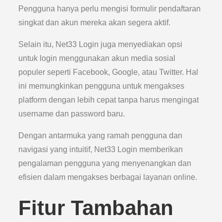
Pengguna hanya perlu mengisi formulir pendaftaran
singkat dan akun mereka akan segera aktif.
Selain itu, Net33 Login juga menyediakan opsi
untuk login menggunakan akun media sosial
populer seperti Facebook, Google, atau Twitter. Hal
ini memungkinkan pengguna untuk mengakses
platform dengan lebih cepat tanpa harus mengingat
username dan password baru.
Dengan antarmuka yang ramah pengguna dan
navigasi yang intuitif, Net33 Login memberikan
pengalaman pengguna yang menyenangkan dan
efisien dalam mengakses berbagai layanan online.
Fitur Tambahan