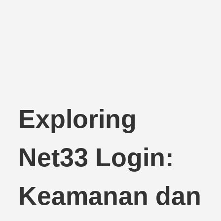
Exploring
Net33 Login:
Keamanan dan