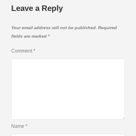
Leave a Reply
Your email address will not be published.
Required
fields are marked
*
Comment
*
Name
*