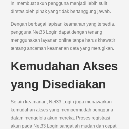
ini membuat akun pengguna menjadi lebih sulit
diretas oleh pihak yang tidak bertanggung jawab.
Dengan berbagai lapisan keamanan yang tersedia,
pengguna Net33 Login dapat dengan tenang
menggunakan layanan online tanpa harus khawatir
tentang ancaman keamanan data yang merugikan.
Kemudahan Akses
yang Disediakan
Selain keamanan, Net33 Login juga menawarkan
kemudahan akses yang mempermudah pengguna
dalam mengelola akun mereka. Proses registrasi
akun pada Net33 Login sangatlah mudah dan cepat.