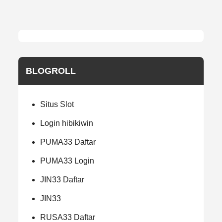
BLOGROLL
Situs Slot
Login hibikiwin
PUMA33 Daftar
PUMA33 Login
JIN33 Daftar
JIN33
RUSA33 Daftar