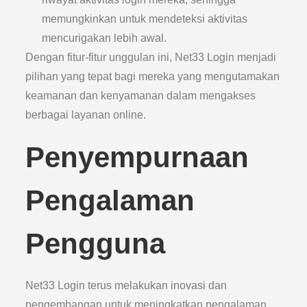
memungkinkan untuk mendeteksi aktivitas
mencurigakan lebih awal.
Dengan fitur-fitur unggulan ini, Net33 Login menjadi
pilihan yang tepat bagi mereka yang mengutamakan
keamanan dan kenyamanan dalam mengakses
berbagai layanan online.
Penyempurnaan
Pengalaman
Pengguna
Net33 Login terus melakukan inovasi dan
pengembangan untuk meningkatkan pengalaman