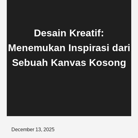
Desain Kreatif:
Menemukan Inspirasi dari
Sebuah Kanvas Kosong
Posted
December 13, 2025
on