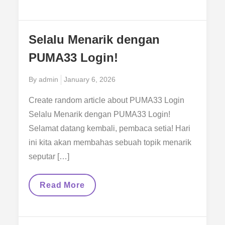
Menemukan
Ketenangan
Di
Tengah
Selalu Menarik dengan
Hingar-
Bingar
PUMA33 Login!
Posted
By
admin
January 6, 2026
on
Create random article about PUMA33 Login
Selalu Menarik dengan PUMA33 Login!
Selamat datang kembali, pembaca setia! Hari
ini kita akan membahas sebuah topik menarik
seputar […]
Selalu
Read More
Menarik
Dengan
PUMA33
Login!