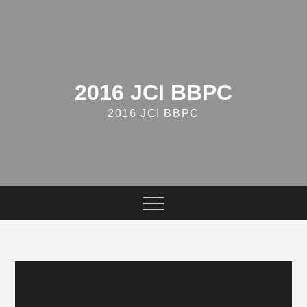
Skip
to
content
2016 JCI BBPC
2016 JCI BBPC